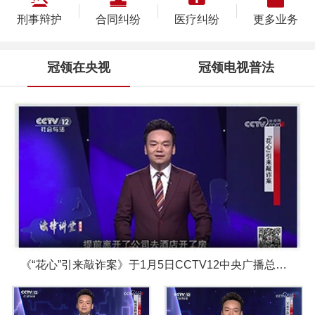
刑事辩护
合同纠纷
医疗纠纷
更多业务
冠领在央视
冠领电视普法
《“花心”引来敲诈案》于1月5日CCTV12中央广播总台圆满播出