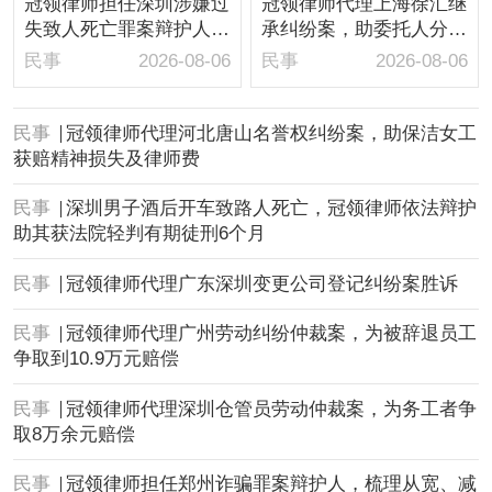
冠领律师担任深圳涉嫌过
冠领律师代理上海徐汇继
失致人死亡罪案辩护人，
承纠纷案，助委托人分得
依法辩护助嫌疑人取保候
房屋1/10继承份额
民事
2026-08-06
民事
2026-08-06
审
民事
冠领律师代理河北唐山名誉权纠纷案，助保洁女工
获赔精神损失及律师费
民事
深圳男子酒后开车致路人死亡，冠领律师依法辩护
助其获法院轻判有期徒刑6个月
民事
冠领律师代理广东深圳变更公司登记纠纷案胜诉
民事
冠领律师代理广州劳动纠纷仲裁案，为被辞退员工
争取到10.9万元赔偿
民事
冠领律师代理深圳仓管员劳动仲裁案，为务工者争
取8万余元赔偿
民事
冠领律师担任郑州诈骗罪案辩护人，梳理从宽、减