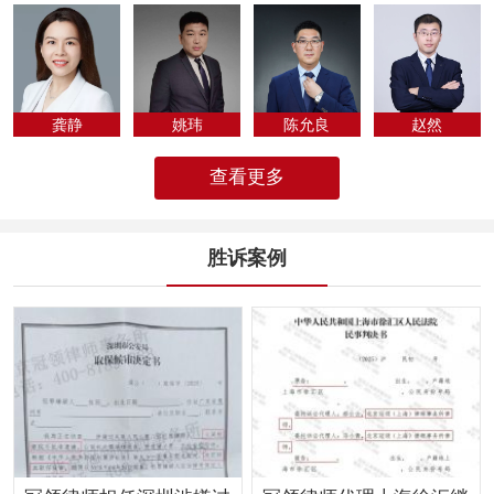
专为法律人化...
龚静
姚玮
陈允良
​赵然
查看更多
胜诉案例