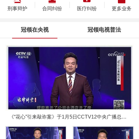
刑事辩护
合同纠纷
医疗纠纷
更多业务
冠领在央视
冠领电视普法
《“花心”引来敲诈案》于1月5日CCTV12中央广播总台圆满播出