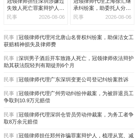
冠领律师担任深圳涉嫌过
冠领律师代理上海徐汇继
失致人死亡罪案辩护人，
承纠纷案，助委托人分得
依法辩护助嫌疑人取保候
房屋1/10继承份额
民事
2026-08-06
民事
2026-08-06
审
民事
冠领律师代理河北唐山名誉权纠纷案，助保洁女工
获赔精神损失及律师费
民事
深圳男子酒后开车致路人死亡，冠领律师依法辩护
助其获法院轻判有期徒刑6个月
民事
冠领律师代理广东深圳变更公司登记纠纷案胜诉
民事
冠领律师代理广州劳动纠纷仲裁案，为被辞退员工
争取到10.9万元赔偿
民事
冠领律师代理深圳仓管员劳动仲裁案，为务工者争
取8万余元赔偿
民事
冠领律师担任郑州诈骗罪案辩护人，梳理从宽、减