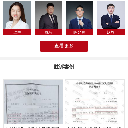
专为法律人化...
龚静
姚玮
陈允良
​赵然
查看更多
胜诉案例