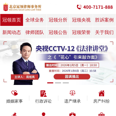
冠领首页
全球业务
冠领分所
冠领央视
胜诉案例
新闻动态
律师团队
冠领公告
冠领荣誉
关于我们
婚姻家事
行政诉讼
遗产继承
房产纠纷