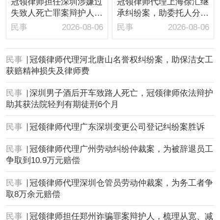
冠领律师担任深圳涉嫌过
冠领律师代理上海徐汇继
失致人死亡罪案辩护人，
承纠纷案，助委托人分得
依法辩护助嫌疑人取保候
房屋1/10继承份额
民事
2026-08-06
民事
2026-08-06
审
民事
冠领律师代理河北唐山名誉权纠纷案，助保洁女工
获赔精神损失及律师费
民事
深圳男子酒后开车致路人死亡，冠领律师依法辩护
助其获法院轻判有期徒刑6个月
民事
冠领律师代理广东深圳变更公司登记纠纷案胜诉
民事
冠领律师代理广州劳动纠纷仲裁案，为被辞退员工
争取到10.9万元赔偿
民事
冠领律师代理深圳仓管员劳动仲裁案，为务工者争
取8万余元赔偿
民事
冠领律师担任郑州诈骗罪案辩护人，梳理从宽、减