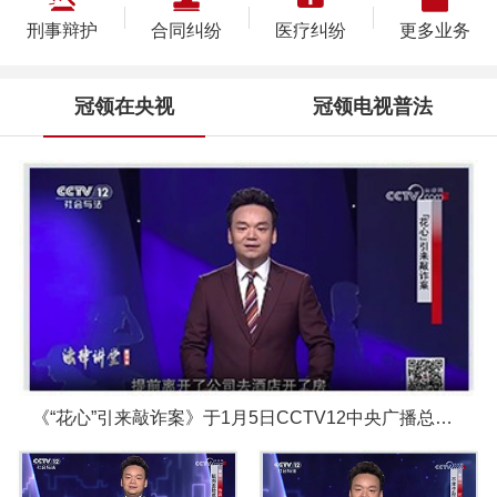
刑事辩护
合同纠纷
医疗纠纷
更多业务
冠领在央视
冠领电视普法
《“花心”引来敲诈案》于1月5日CCTV12中央广播总台圆满播出