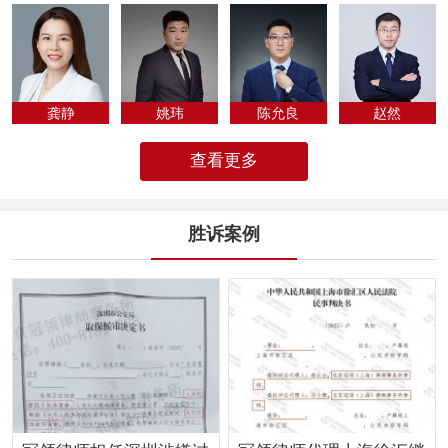
专为法律人化...
龚静
姚玮
陈允良
​赵然
查看更多
胜诉案例