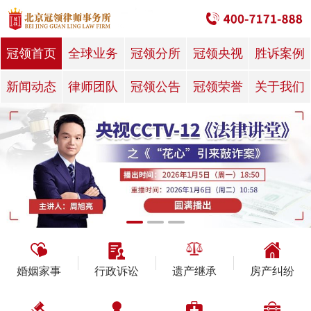
冠领首页
全球业务
冠领分所
冠领央视
胜诉案例
新闻动态
律师团队
冠领公告
冠领荣誉
关于我们
婚姻家事
行政诉讼
遗产继承
房产纠纷