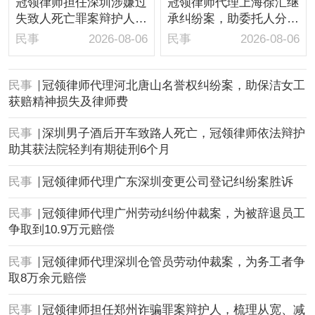
冠领律师担任深圳涉嫌过
冠领律师代理上海徐汇继
失致人死亡罪案辩护人，
承纠纷案，助委托人分得
依法辩护助嫌疑人取保候
房屋1/10继承份额
民事
2026-08-06
民事
2026-08-06
审
民事
冠领律师代理河北唐山名誉权纠纷案，助保洁女工
获赔精神损失及律师费
民事
深圳男子酒后开车致路人死亡，冠领律师依法辩护
助其获法院轻判有期徒刑6个月
民事
冠领律师代理广东深圳变更公司登记纠纷案胜诉
民事
冠领律师代理广州劳动纠纷仲裁案，为被辞退员工
争取到10.9万元赔偿
民事
冠领律师代理深圳仓管员劳动仲裁案，为务工者争
取8万余元赔偿
民事
冠领律师担任郑州诈骗罪案辩护人，梳理从宽、减