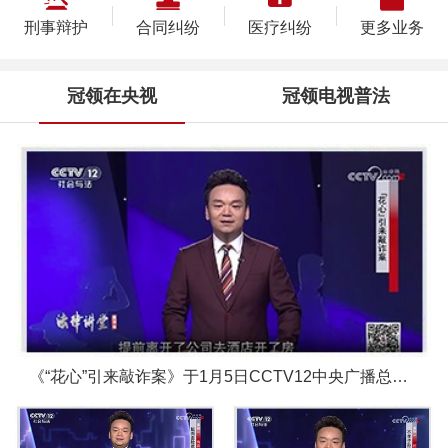
刑事辩护
合同纠纷
医疗纠纷
更多业务
冠领在央视
冠领电视普法
《“花心”引来敲诈案》于1月5日CCTV12中央广播总台圆满播出