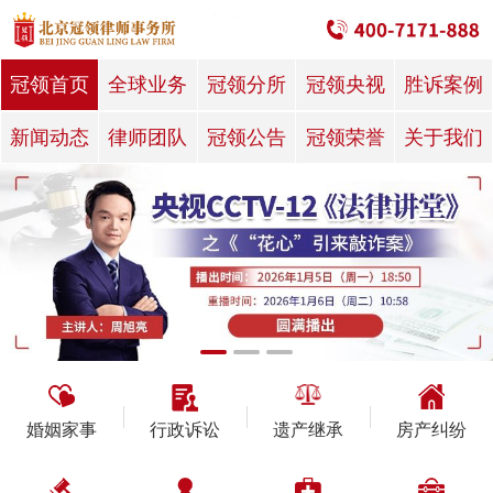
冠领首页
全球业务
冠领分所
冠领央视
胜诉案例
新闻动态
律师团队
冠领公告
冠领荣誉
关于我们
婚姻家事
行政诉讼
遗产继承
房产纠纷