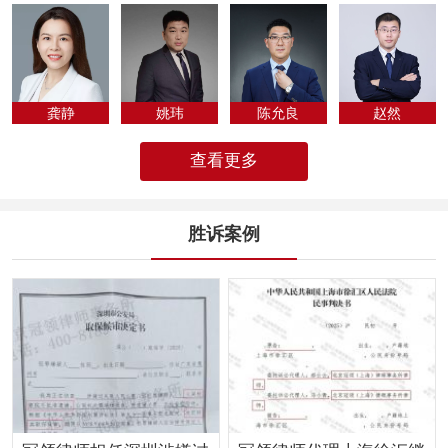
专为法律人化...
龚静
姚玮
陈允良
​赵然
查看更多
胜诉案例