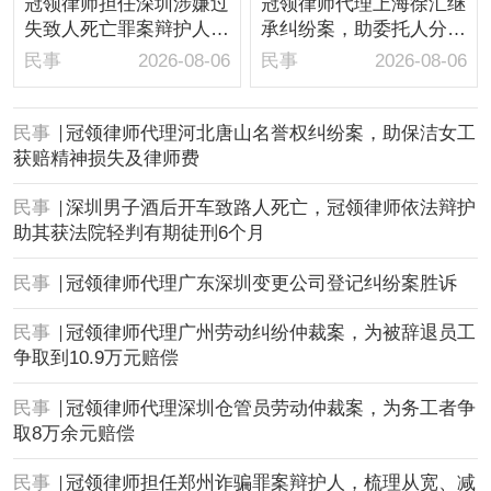
冠领律师担任深圳涉嫌过
冠领律师代理上海徐汇继
失致人死亡罪案辩护人，
承纠纷案，助委托人分得
依法辩护助嫌疑人取保候
房屋1/10继承份额
民事
2026-08-06
民事
2026-08-06
审
民事
冠领律师代理河北唐山名誉权纠纷案，助保洁女工
获赔精神损失及律师费
民事
深圳男子酒后开车致路人死亡，冠领律师依法辩护
助其获法院轻判有期徒刑6个月
民事
冠领律师代理广东深圳变更公司登记纠纷案胜诉
民事
冠领律师代理广州劳动纠纷仲裁案，为被辞退员工
争取到10.9万元赔偿
民事
冠领律师代理深圳仓管员劳动仲裁案，为务工者争
取8万余元赔偿
民事
冠领律师担任郑州诈骗罪案辩护人，梳理从宽、减