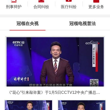
刑事辩护
合同纠纷
医疗纠纷
更多业务
冠领在央视
冠领电视普法
《“花心”引来敲诈案》于1月5日CCTV12中央广播总台圆满播出