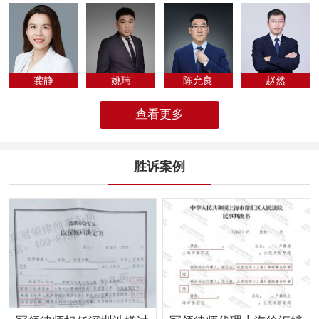
专为法律人化...
龚静
姚玮
陈允良
​赵然
查看更多
胜诉案例