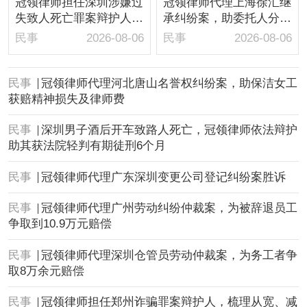
冠领律师担任深圳涉嫌过
冠领律师代理上海徐汇继
失致人死亡罪案辩护人，
承纠纷案，助委托人分得
依法辩护助嫌疑人取保候
房屋1/10继承份额
民事
2026-08-06
民事
2026-08-06
审
民事
冠领律师代理河北唐山名誉权纠纷案，助保洁女工
获赔精神损失及律师费
民事
深圳男子酒后开车致路人死亡，冠领律师依法辩护
助其获法院轻判有期徒刑6个月
民事
冠领律师代理广东深圳变更公司登记纠纷案胜诉
民事
冠领律师代理广州劳动纠纷仲裁案，为被辞退员工
争取到10.9万元赔偿
民事
冠领律师代理深圳仓管员劳动仲裁案，为务工者争
取8万余元赔偿
民事
冠领律师担任郑州诈骗罪案辩护人，梳理从宽、减