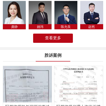
专为法律人化...
龚静
姚玮
陈允良
​赵然
查看更多
胜诉案例