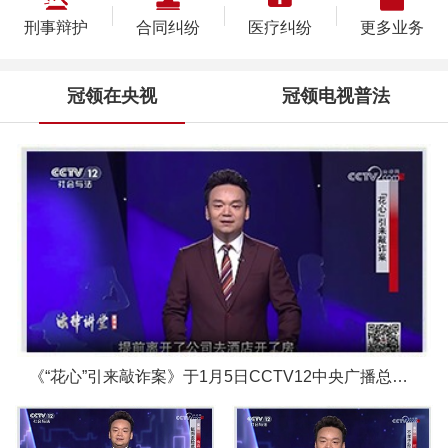
刑事辩护
合同纠纷
医疗纠纷
更多业务
冠领在央视
冠领电视普法
《“花心”引来敲诈案》于1月5日CCTV12中央广播总台圆满播出