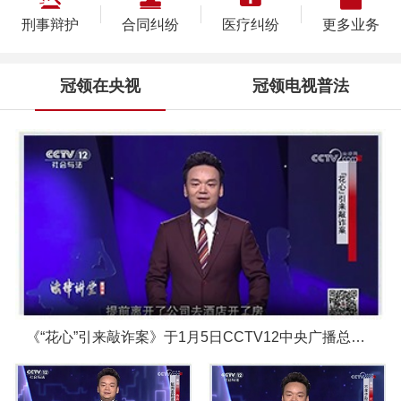
刑事辩护
合同纠纷
医疗纠纷
更多业务
冠领在央视
冠领电视普法
《“花心”引来敲诈案》于1月5日CCTV12中央广播总台圆满播出