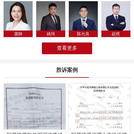
专为法律人化...
龚静
姚玮
陈允良
​赵然
查看更多
胜诉案例