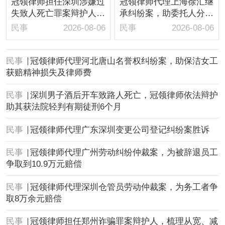
冠领律师担任深圳涉嫌过
冠领律师代理上海徐汇继
失致人死亡罪案辩护人，
承纠纷案，助委托人分得
依法辩护助嫌疑人取保候
房屋1/10继承份额
民事
2026-08-06
民事
2026-08-06
审
民事
冠领律师代理河北唐山名誉权纠纷案，助保洁女工
获赔精神损失及律师费
民事
深圳男子酒后开车致路人死亡，冠领律师依法辩护
助其获法院轻判有期徒刑6个月
民事
冠领律师代理广东深圳变更公司登记纠纷案胜诉
民事
冠领律师代理广州劳动纠纷仲裁案，为被辞退员工
争取到10.9万元赔偿
民事
冠领律师代理深圳仓管员劳动仲裁案，为务工者争
取8万余元赔偿
民事
冠领律师担任郑州诈骗罪案辩护人，梳理从宽、减