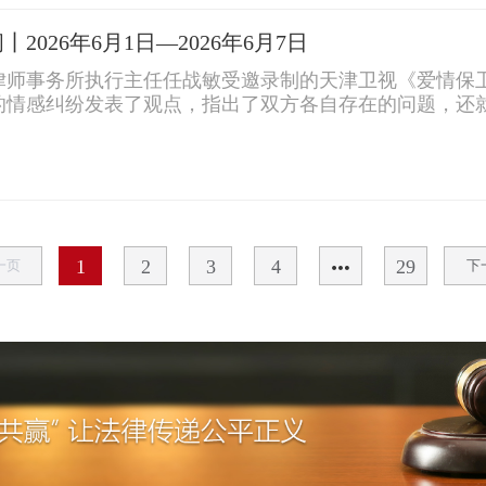
026年6月1日—​2026年6月7日
领律师事务所执行主任任战敏受邀录制的天津卫视《爱情保
的情感纠纷发表了观点，指出了双方各自存在的问题，还
作出了专业解答。
1
2
3
4
29
一页
下