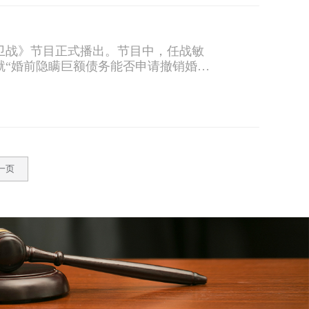
卫战》节目正式播出。节目中，任战敏
就“婚前隐瞒巨额债务能否申请撤销婚
一页