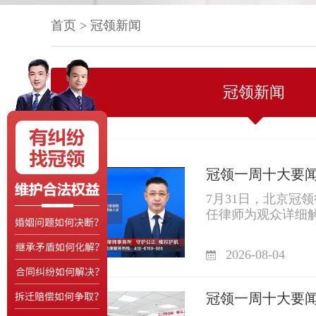
首页
> 冠领新闻
冠领新闻
冠领一周十大要闻丨2
7月31日，北京冠
任律师为观众详细解
题。
2026-08-04
​冠领一周十大要闻丨