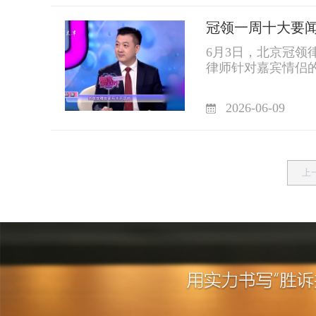
冠领一周十大要闻丨2
6月3日，北京冠
律师针对嘉宾情侣
姻”这一法律问题
2026-06-09
上