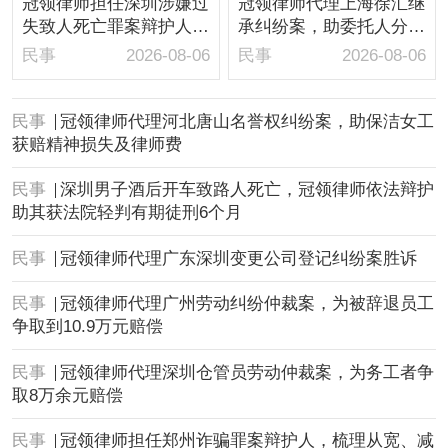
冠领律师担任深圳涉嫌过
冠领律师代理上海徐汇继
失致人死亡罪案辩护人，
承纠纷案，助委托人分得
依法辩护助嫌疑人取保候
房屋1/10继承份额
民事
2026-08-06
民事
2026-08-06
审
民事
冠领律师代理河北唐山名誉权纠纷案，助保洁女工
获赔精神损失及律师费
民事
深圳男子酒后开车致路人死亡，冠领律师依法辩护
助其获法院轻判有期徒刑6个月
民事
冠领律师代理广东深圳变更公司登记纠纷案胜诉
民事
冠领律师代理广州劳动纠纷仲裁案，为被辞退员工
争取到10.9万元赔偿
民事
冠领律师代理深圳仓管员劳动仲裁案，为务工者争
取8万余元赔偿
民事
冠领律师担任郑州诈骗罪案辩护人，梳理从宽、减