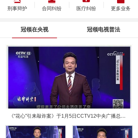
刑事辩护
合同纠纷
医疗纠纷
更多业务
冠领在央视
冠领电视普法
《“花心”引来敲诈案》于1月5日CCTV12中央广播总台圆满播出