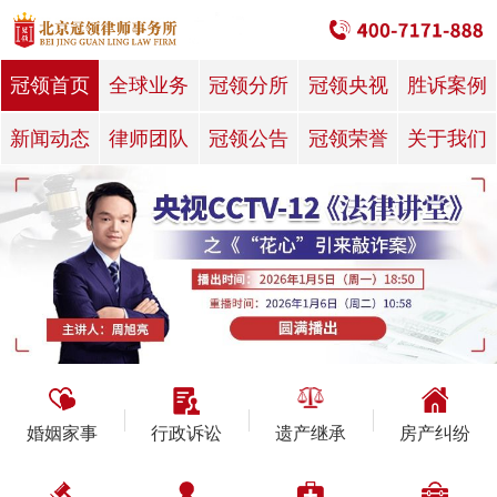
冠领首页
全球业务
冠领分所
冠领央视
胜诉案例
新闻动态
律师团队
冠领公告
冠领荣誉
关于我们
婚姻家事
行政诉讼
遗产继承
房产纠纷