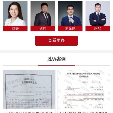
专为法律人化...
龚静
姚玮
陈允良
​赵然
查看更多
胜诉案例