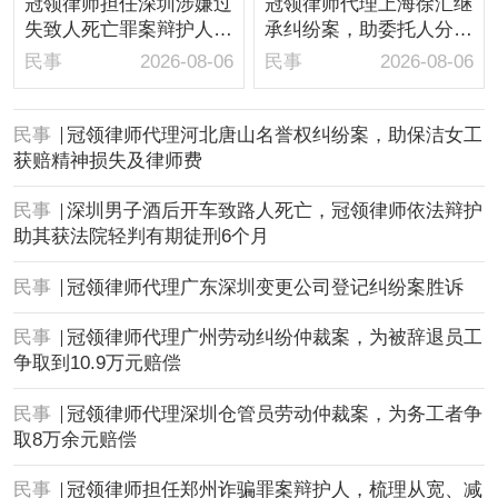
冠领律师担任深圳涉嫌过
冠领律师代理上海徐汇继
失致人死亡罪案辩护人，
承纠纷案，助委托人分得
依法辩护助嫌疑人取保候
房屋1/10继承份额
民事
2026-08-06
民事
2026-08-06
审
民事
冠领律师代理河北唐山名誉权纠纷案，助保洁女工
获赔精神损失及律师费
民事
深圳男子酒后开车致路人死亡，冠领律师依法辩护
助其获法院轻判有期徒刑6个月
民事
冠领律师代理广东深圳变更公司登记纠纷案胜诉
民事
冠领律师代理广州劳动纠纷仲裁案，为被辞退员工
争取到10.9万元赔偿
民事
冠领律师代理深圳仓管员劳动仲裁案，为务工者争
取8万余元赔偿
民事
冠领律师担任郑州诈骗罪案辩护人，梳理从宽、减