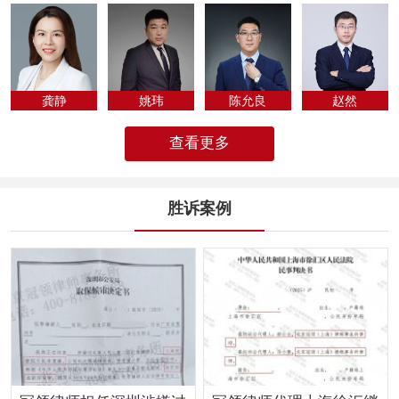
专为法律人化...
龚静
姚玮
陈允良
​赵然
查看更多
胜诉案例