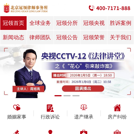
冠领首页
全球业务
冠领分所
冠领央视
胜诉案例
新闻动态
律师团队
冠领公告
冠领荣誉
关于我们
婚姻家事
行政诉讼
遗产继承
房产纠纷