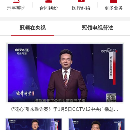
刑事辩护
合同纠纷
医疗纠纷
更多业务
冠领在央视
冠领电视普法
《“花心”引来敲诈案》于1月5日CCTV12中央广播总台圆满播出