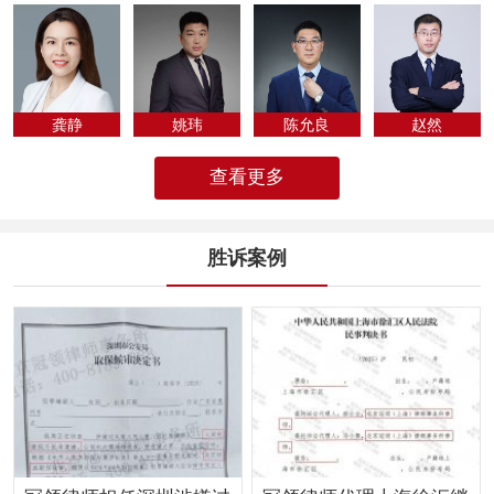
专为法律人化...
龚静
姚玮
陈允良
​赵然
查看更多
胜诉案例