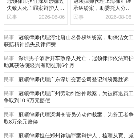
冠领律师担任深圳涉嫌过
冠领律师代理上海徐汇继
失致人死亡罪案辩护人，
承纠纷案，助委托人分得
依法辩护助嫌疑人取保候
房屋1/10继承份额
民事
2026-08-06
民事
2026-08-06
审
民事
冠领律师代理河北唐山名誉权纠纷案，助保洁女工
获赔精神损失及律师费
民事
深圳男子酒后开车致路人死亡，冠领律师依法辩护
助其获法院轻判有期徒刑6个月
民事
冠领律师代理广东深圳变更公司登记纠纷案胜诉
民事
冠领律师代理广州劳动纠纷仲裁案，为被辞退员工
争取到10.9万元赔偿
民事
冠领律师代理深圳仓管员劳动仲裁案，为务工者争
取8万余元赔偿
民事
冠领律师担任郑州诈骗罪案辩护人，梳理从宽、减