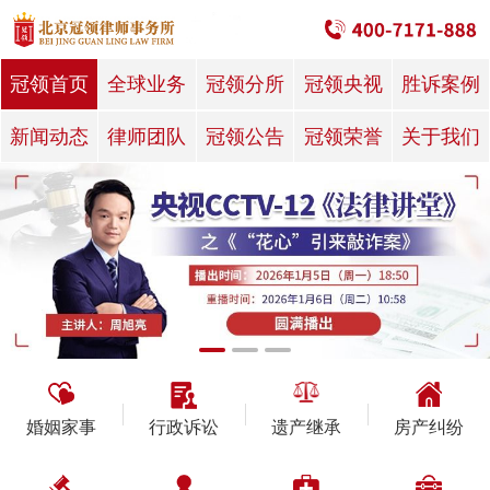
冠领首页
全球业务
冠领分所
冠领央视
胜诉案例
新闻动态
律师团队
冠领公告
冠领荣誉
关于我们
婚姻家事
行政诉讼
遗产继承
房产纠纷