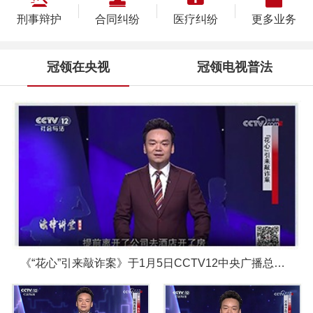
刑事辩护
合同纠纷
医疗纠纷
更多业务
冠领在央视
冠领电视普法
《“花心”引来敲诈案》于1月5日CCTV12中央广播总台圆满播出